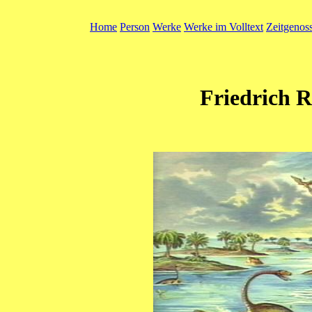
Home
Person
Werke
Werke im Volltext
Zeitgenos
Friedrich 